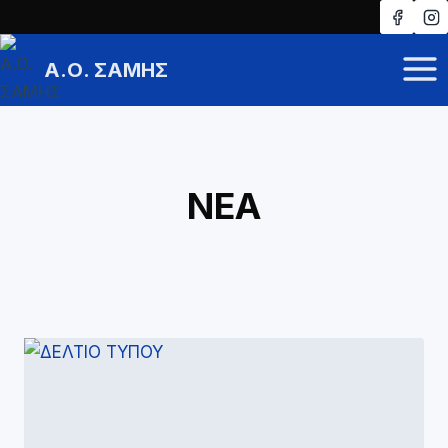
Skip
to
Α.Ο. ΣΑΜΗΣ
content
ΝΕΑ