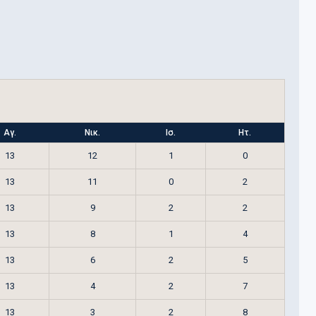
Αγ.
Νικ.
Ισ.
Ητ.
13
12
1
0
13
11
0
2
13
9
2
2
13
8
1
4
13
6
2
5
13
4
2
7
13
3
2
8