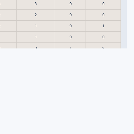
3
3
0
0
2
2
0
0
2
1
0
1
1
1
0
0
3
0
1
2
3
0
1
2
1
0
0
1
1
0
0
1