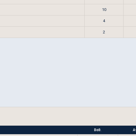
10
4
2
Βαθ.
Α