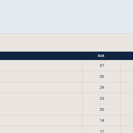
Βαθ.
37
33
29
25
20
14
11