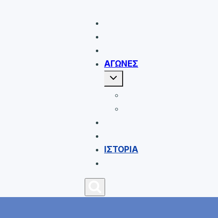
ΑΡΧΙΚΗ
ΟΜΑΔΑ
ΔΙΟΙΚΗΣΗ
ΑΓΩΝΕΣ
Toggle
child
menu
ΒΑΘΜΟΛΟΓΙΕΣ
ΠΡΟΓΡΑΜΜΑ
ΝΕΑ
ΑΚΑΔΗΜΙΕΣ
ΙΣΤΟΡΙΑ
ΕΠΙΚΟΙΝΩΝΙΑ