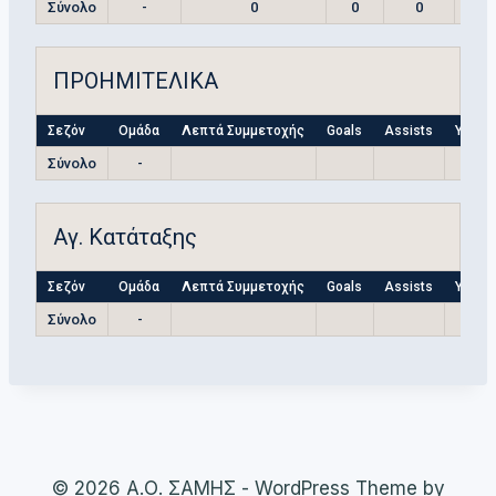
Σύνολο
-
0
0
0
ΠΡΟΗΜΙΤΕΛΙΚΑ
Σεζόν
Ομάδα
Λεπτά Συμμετοχής
Goals
Assists
Yellow
Σύνολο
-
Αγ. Κατάταξης
Σεζόν
Ομάδα
Λεπτά Συμμετοχής
Goals
Assists
Yellow
Σύνολο
-
© 2026 Α.Ο. ΣΑΜΗΣ - WordPress Theme by