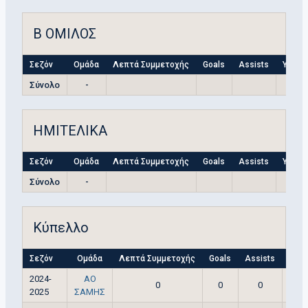
Β ΟΜΙΛΟΣ
Σεζόν
Ομάδα
Λεπτά Συμμετοχής
Goals
Assists
Yellow
Σύνολο
-
ΗΜΙΤΕΛΙΚΑ
Σεζόν
Ομάδα
Λεπτά Συμμετοχής
Goals
Assists
Yellow
Σύνολο
-
Κύπελλο
Σεζόν
Ομάδα
Λεπτά Συμμετοχής
Goals
Assists
Yell
2024-
ΑΟ
0
0
0
2025
ΣΑΜΗΣ