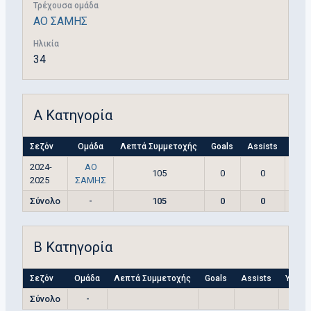
Τρέχουσα ομάδα
ΑΟ ΣΑΜΗΣ
Ηλικία
34
Α Κατηγορία
Σεζόν
Ομάδα
Λεπτά Συμμετοχής
Goals
Assists
Yell
2024-
ΑΟ
105
0
0
2025
ΣΑΜΗΣ
Σύνολο
-
105
0
0
Β Κατηγορία
Σεζόν
Ομάδα
Λεπτά Συμμετοχής
Goals
Assists
Yellow
Σύνολο
-