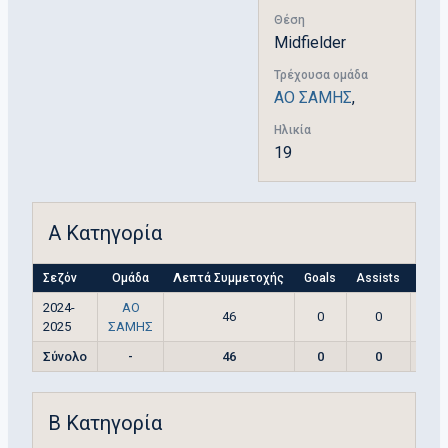
Θέση
Midfielder
Τρέχουσα ομάδα
ΑΟ ΣΑΜΗΣ
,
Ηλικία
19
Α Κατηγορία
Σεζόν
Ομάδα
Λεπτά Συμμετοχής
Goals
Assists
Yell
2024-
ΑΟ
46
0
0
2025
ΣΑΜΗΣ
Σύνολο
-
46
0
0
Β Κατηγορία