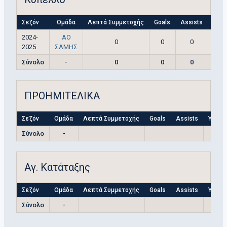
Σεζόν
Ομάδα
Λεπτά Συμμετοχής
Goals
Assists
Yell
2024-
ΑΟ
0
0
0
2025
ΣΑΜΗΣ
Σύνολο
-
0
0
0
ΠΡΟΗΜΙΤΕΛΙΚΑ
Σεζόν
Ομάδα
Λεπτά Συμμετοχής
Goals
Assists
Yellow
Σύνολο
-
Αγ. Κατάταξης
Σεζόν
Ομάδα
Λεπτά Συμμετοχής
Goals
Assists
Yellow
Σύνολο
-