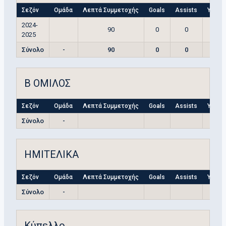
Σεζόν
Ομάδα
Λεπτά Συμμετοχής
Goals
Assists
Yellow
2024-
90
0
0
2025
Σύνολο
-
90
0
0
Β ΟΜΙΛΟΣ
Σεζόν
Ομάδα
Λεπτά Συμμετοχής
Goals
Assists
Yellow
Σύνολο
-
ΗΜΙΤΕΛΙΚΑ
Σεζόν
Ομάδα
Λεπτά Συμμετοχής
Goals
Assists
Yellow
Σύνολο
-
Κύπελλο