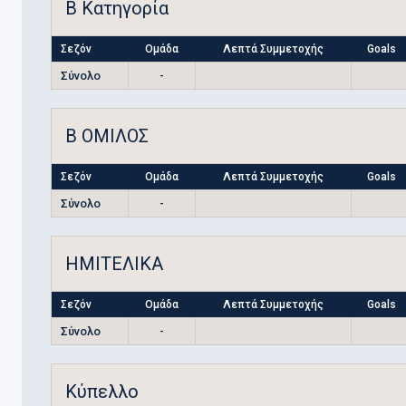
Β Κατηγορία
Σεζόν
Ομάδα
Λεπτά Συμμετοχής
Goals
Σύνολο
-
Β ΟΜΙΛΟΣ
Σεζόν
Ομάδα
Λεπτά Συμμετοχής
Goals
Σύνολο
-
ΗΜΙΤΕΛΙΚΑ
Σεζόν
Ομάδα
Λεπτά Συμμετοχής
Goals
Σύνολο
-
Κύπελλο