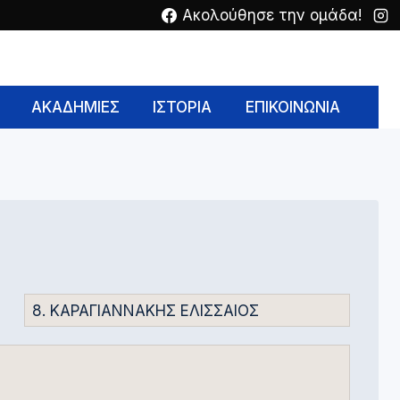
Ακολούθησε την ομάδα!
ΑΚΑΔΗΜΙΕΣ
ΙΣΤΟΡΙΑ
ΕΠΙΚΟΙΝΩΝΙΑ