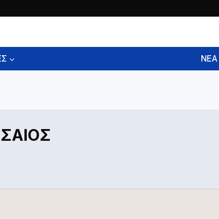
ΕΣ
ΝΕΑ
ΣΣΑΙΟΣ