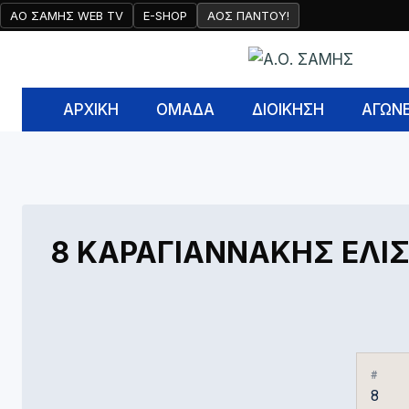
Skip
ΑΟ ΣΑΜΗΣ WEB TV
E-SHOP
AOΣ ΠΑΝΤΟΥ!
to
content
ΑΡΧΙΚΉ
ΟΜΑΔΑ
ΔΙΟΙΚΗΣΗ
ΑΓΩΝ
8
ΚΑΡΑΓΙΑΝΝΑΚΗΣ ΕΛΙ
#
8