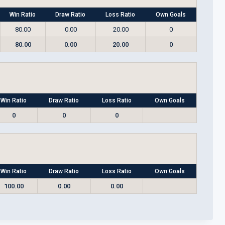
Win Ratio
Draw Ratio
Loss Ratio
Own Goals
80.00
0.00
20.00
0
80.00
0.00
20.00
0
Win Ratio
Draw Ratio
Loss Ratio
Own Goals
0
0
0
Win Ratio
Draw Ratio
Loss Ratio
Own Goals
100.00
0.00
0.00