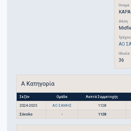
Όνομα
ΚΑΡΑ
Θέση
Midfi
Τρέχου
ΑΟ Σ
Ηλικία
36
Α Κατηγορία
Σεζόν
Ομάδα
Λεπτά Συμμετοχής
2024-2025
ΑΟ ΣΑΜΗΣ
1128
Σύνολο
-
1128