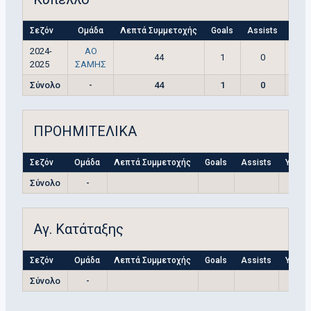
Σεζόν
Ομάδα
Λεπτά Συμμετοχής
Goals
Assists
Yell
2024-
ΑΟ
44
1
0
2025
ΣΑΜΗΣ
Σύνολο
-
44
1
0
ΠΡΟΗΜΙΤΕΛΙΚΑ
Σεζόν
Ομάδα
Λεπτά Συμμετοχής
Goals
Assists
Yellow
Σύνολο
-
Αγ. Κατάταξης
Σεζόν
Ομάδα
Λεπτά Συμμετοχής
Goals
Assists
Yellow
Σύνολο
-