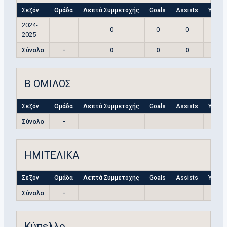
Σεζόν
Ομάδα
Λεπτά Συμμετοχής
Goals
Assists
Yellow
2024-
0
0
0
2025
Σύνολο
-
0
0
0
Β ΟΜΙΛΟΣ
Σεζόν
Ομάδα
Λεπτά Συμμετοχής
Goals
Assists
Yellow
Σύνολο
-
ΗΜΙΤΕΛΙΚΑ
Σεζόν
Ομάδα
Λεπτά Συμμετοχής
Goals
Assists
Yellow
Σύνολο
-
Κύπελλο