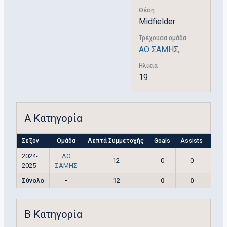
Θέση
Midfielder
Τρέχουσα ομάδα
ΑΟ ΣΑΜΗΣ
,
Ηλικία
19
Α Κατηγορία
Σεζόν
Ομάδα
Λεπτά Συμμετοχής
Goals
Assists
Yell
2024-
ΑΟ
12
0
0
2025
ΣΑΜΗΣ
Σύνολο
-
12
0
0
Β Κατηγορία