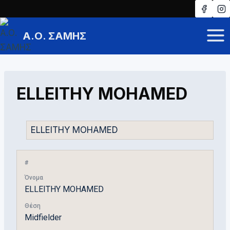
Skip
to
Α.Ο. ΣΑΜΗΣ
content
ELLEITHY MOHAMED
#
Όνομα
ELLEITHY MOHAMED
Θέση
Midfielder