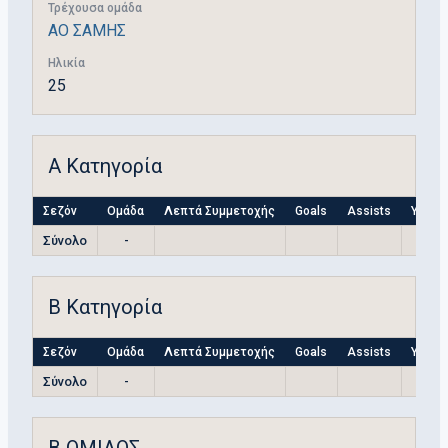
Τρέχουσα ομάδα
ΑΟ ΣΑΜΗΣ
Ηλικία
25
Α Κατηγορία
Σεζόν
Ομάδα
Λεπτά Συμμετοχής
Goals
Assists
Yellow
Σύνολο
-
Β Κατηγορία
Σεζόν
Ομάδα
Λεπτά Συμμετοχής
Goals
Assists
Yellow
Σύνολο
-
Β ΟΜΙΛΟΣ