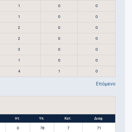
1
0
0
1
0
0
2
0
0
2
0
0
3
0
0
1
0
0
4
1
0
Επόμενο
Ητ.
Υπ.
Κατ.
Διαφ.
0
78
7
71