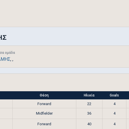
ΗΣ
σα ομάδα
ΑΜΗΣ
,
,
Θέση
Ηλικία
Goals
Forward
22
4
Midfielder
36
4
Forward
40
4