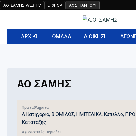
Skip
ΑΟ ΣΑΜΗΣ WEB TV
E-SHOP
AOΣ ΠΑΝΤΟΥ!
to
content
ΑΡΧΙΚΉ
ΟΜΑΔΑ
ΔΙΟΙΚΗΣΗ
ΑΓΩΝ
ΑΟ ΣΑΜΗΣ
Πρωταθλήματα
Α Κατηγορία, Β ΟΜΙΛΟΣ, ΗΜΙΤΕΛΙΚΑ, Κύπελλο, ΠΡ
Κατάταξης
Αγωνιστικές Περίοδοι