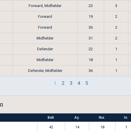
Forward, Midfielder
23
3
Forward
19
2
Forward
36
2
Midfielder
31
2
Defender
22
1
Midfielder
18
1
Defender, Midfielder
36
1
1
2
3
4
5
α
Βαθ.
Αγ.
Νικ.
Ισ.
42
14
18
1