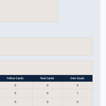
Yellow Cards
Red Cards
Own Goals
0
0
0
5
0
1
0
0
0