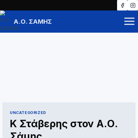
Skip
to
Α.Ο. ΣΑΜΗΣ
content
UNCATEGORIZED
Κ Στάβερης στον Α.Ο.
Σάμης